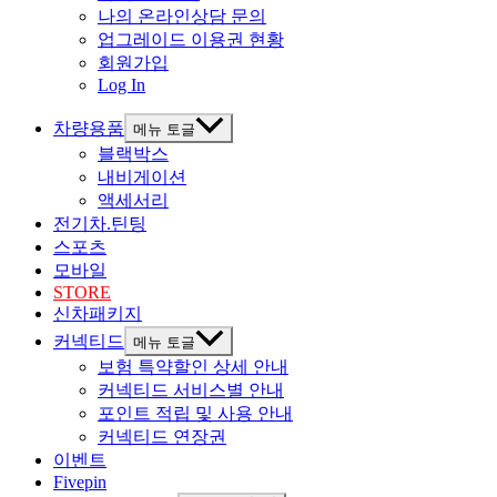
나의 온라인상담 문의
업그레이드 이용권 현황
회원가입
Log In
차량용품
메뉴 토글
블랙박스
내비게이션
액세서리
전기차.틴팅
스포츠
모바일
STORE
신차패키지
커넥티드
메뉴 토글
보험 특약할인 상세 안내
커넥티드 서비스별 안내
포인트 적립 및 사용 안내
커넥티드 연장권
이벤트
Fivepin