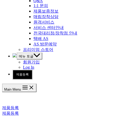
Q&A
1:1 문의
제품보증정보
매립장착상담
원격서비스
서비스 센터안내
전국대리점/장착점 안내
택배 AS
AS 방문예약
프리미엄 스토어
메뉴 토글
회원가입
Log In
제품등록
Main Menu
제품등록
제품등록