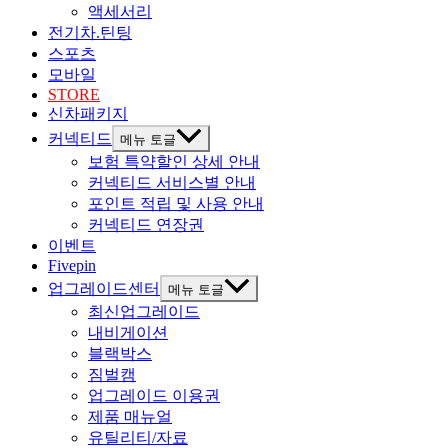
액세서리
전기차.틴팅
스포츠
모바일
STORE
신차패키지
커넥티드
메뉴 토글
보험 특약할인 상세 안내
커넥티드 서비스별 안내
포인트 적립 및 사용 안내
커넥티드 연장권
이벤트
Fivepin
업그레이드센터
메뉴 토글
최신업그레이드
내비게이션
블랙박스
짐벌캠
업그레이드 이용권
제품 매뉴얼
유틸리티/자료