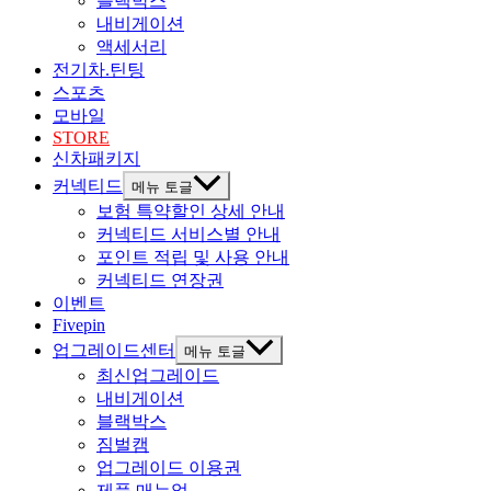
블랙박스
내비게이션
액세서리
전기차.틴팅
스포츠
모바일
STORE
신차패키지
커넥티드
메뉴 토글
보험 특약할인 상세 안내
커넥티드 서비스별 안내
포인트 적립 및 사용 안내
커넥티드 연장권
이벤트
Fivepin
업그레이드센터
메뉴 토글
최신업그레이드
내비게이션
블랙박스
짐벌캠
업그레이드 이용권
제품 매뉴얼