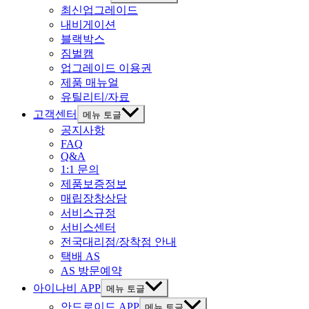
최신업그레이드
내비게이션
블랙박스
짐벌캠
업그레이드 이용권
제품 매뉴얼
유틸리티/자료
고객센터
메뉴 토글
공지사항
FAQ
Q&A
1:1 문의
제품보증정보
매립장창상담
서비스규정
서비스센터
전국대리점/장착점 안내
택배 AS
AS 방문예약
아이나비 APP
메뉴 토글
안드로이드 APP
메뉴 토글