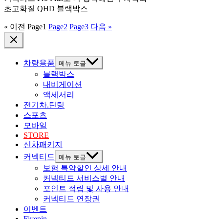
초고화질 QHD 블랙박스
« 이전
Page
1
Page
2
Page
3
다음 »
차량용품
메뉴 토글
블랙박스
내비게이션
액세서리
전기차.틴팅
스포츠
모바일
STORE
신차패키지
커넥티드
메뉴 토글
보험 특약할인 상세 안내
커넥티드 서비스별 안내
포인트 적립 및 사용 안내
커넥티드 연장권
이벤트
Fivepin