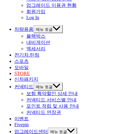
업그레이드 이용권 현황
회원가입
Log In
차량용품
메뉴 토글
블랙박스
내비게이션
액세서리
전기차.틴팅
스포츠
모바일
STORE
신차패키지
커넥티드
메뉴 토글
보험 특약할인 상세 안내
커넥티드 서비스별 안내
포인트 적립 및 사용 안내
커넥티드 연장권
이벤트
Fivepin
업그레이드센터
메뉴 토글